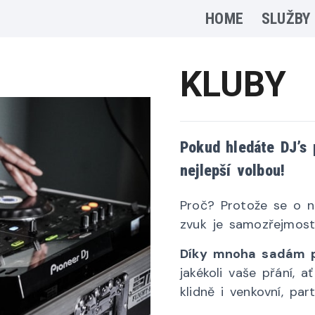
HOME
SLUŽBY
KLUBY
Pokud hledáte DJ’s 
nejlepší volbou!
Proč? Protože se o n
zvuk je samozřejmostí
Díky mnoha sadám p
jakékoli vaše přání, 
klidně i venkovní, part